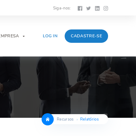
Siga-nos:
LOG IN
CADASTRE-SE
EMPRESA

Recursos
Relatórios