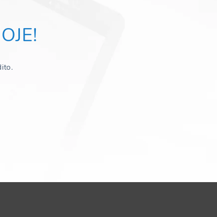
OJE!
ito.