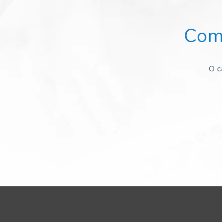
Com
O c